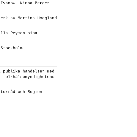
 Ivanow, Ninna Berger
verk av Martina Hoogland
illa Reyman sina
 Stockholm
a publika händelser med
r folkhälsomyndighetens
lturråd och Region