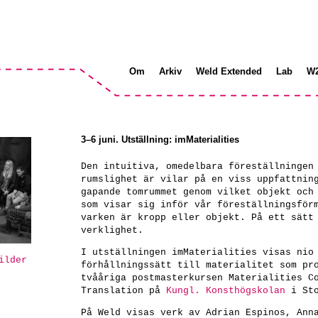
Om
Arkiv
Weld Extended
Lab
W
3–6 juni. Utställning: imMaterialities
Den intuitiva, omedelbara föreställningen
rumslighet är vilar på en viss uppfattnin
gapande tomrummet genom vilket objekt och
som visar sig inför vår föreställningsför
varken är kropp eller objekt. På ett sätt
verklighet.
I utställningen imMaterialities visas nio
ilder
förhållningssätt till materialitet som pr
tvååriga postmasterkursen Materialities C
Translation på
Kungl. Konsthögskolan
i Sto
På Weld visas verk av Adrian Espinos, Ann