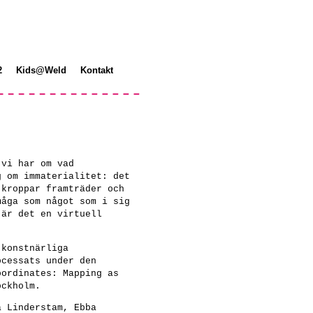
2
Kids@Weld
Kontakt
 vi har om vad
g om immaterialitet: det
 kroppar framträder och
måga som något som i sig
 är det en virtuell
 konstnärliga
ocessats under den
oordinates: Mapping as
ckholm.
a Linderstam, Ebba