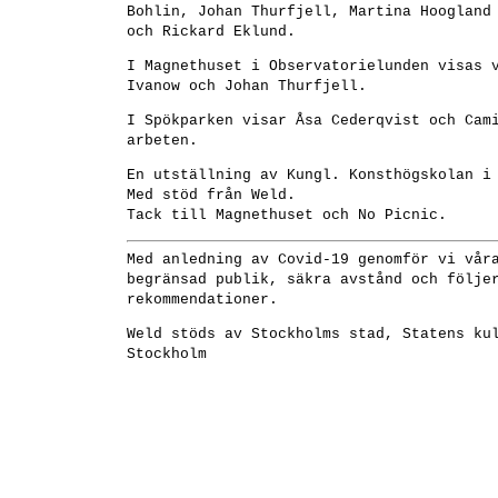
Bohlin, Johan Thurfjell, Martina Hoogland
och Rickard Eklund.
I Magnethuset i Observatorielunden visas 
Ivanow och Johan Thurfjell.
I Spökparken visar Åsa Cederqvist och Cam
arbeten.
En utställning av Kungl. Konsthögskolan i
Med stöd från Weld.
Tack till Magnethuset och No Picnic.
Med anledning av Covid-19 genomför vi vår
begränsad publik, säkra avstånd och följe
rekommendationer.
Weld stöds av Stockholms stad, Statens ku
Stockholm