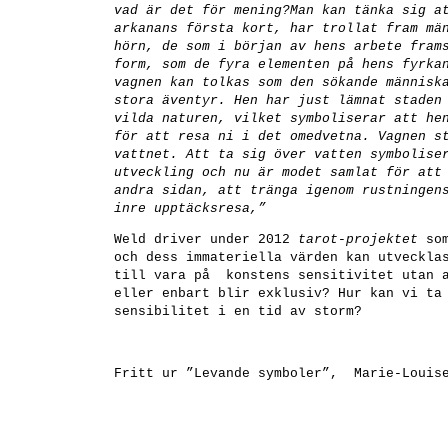
vad är det för mening?Man kan tänka sig a
arkanans första kort, har trollat fram mä
hörn, de som i början av hens arbete fram
form, som de fyra elementen på hens fyrka
vagnen kan tolkas som den sökande människ
stora äventyr. Hen har just lämnat staden
vilda naturen, vilket symboliserar att he
för att resa ni i det omedvetna. Vagnen s
vattnet. Att ta sig över vatten symbolise
utveckling och nu är modet samlat för att
andra sidan, att tränga igenom rustningen
inre upptäcksresa,”
Weld driver under 2012
tarot-projektet
so
och dess immateriella värden kan utveckla
till vara på konstens sensitivitet utan a
eller enbart blir exklusiv? Hur kan vi ta
sensibilitet i en tid av storm?
Fritt ur ”Levande symboler”, Marie-Louise