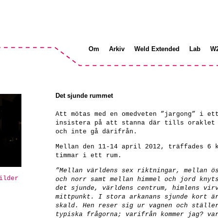
Om
Arkiv
Weld Extended
Lab
W
Det sjunde rummet
Att mötas med en omedveten ”jargong” i et
insistera på att stanna där tills oraklet
och inte gå därifrån.
Mellan den 11-14 april 2012, träffades 6 
timmar i ett rum.
”Mellan världens sex riktningar, mellan ö
ilder
och norr samt mellan himmel och jord knyt
det sjunde, världens centrum, himlens vir
mittpunkt. I stora arkanans sjunde kort ä
skald. Hen reser sig ur vagnen och ställe
typiska frågorna; varifrån kommer jag? va