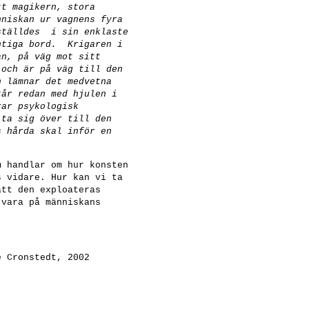
tt magikern, stora
nniskan ur vagnens fyra
ställdes i sin enklaste
ntiga bord. Krigaren i
an, på väg mot sitt
 och är på väg till den
n lämnar det medvetna
tår redan med hjulen i
rar psykologisk
 ta sig över till den
s hårda skal inför en
m handlar om hur konsten
s vidare. Hur kan vi ta
tt den exploateras
 vara på människans
 Cronstedt, 2002