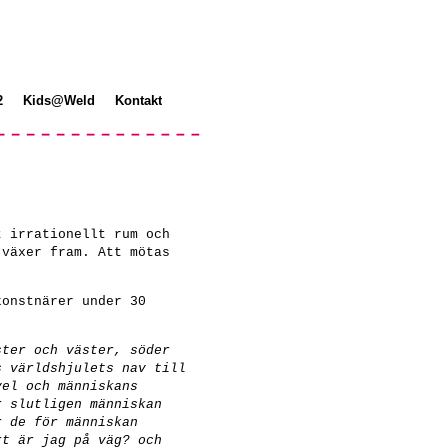
2
Kids@Weld
Kontakt
t irrationellt rum och
 växer fram. Att mötas
konstnärer under 30
ster och väster, söder
s världshjulets nav till
vel och människans
r slutligen människan
r de för människan
rt är jag på väg? och