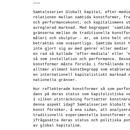
———
Samtalsserien
Globalt kapital, efter-medi
relationen mellan samtida konstformer, fr
och performancekonst, och kapitalismens u
avreglerad marknad. Med begreppet 'samtid
gränserna mellan de traditionella konstfo
måleri och skulptur – är, om inte helt ut
betraktas som oväsentliga. Samtida konst 
inte gjort sig av med genrer eller medier
en rad så kallade 'efter-mediala' eller '
så som installation och performance. Dess
konstformer måste förstås i förhållande t
alltmer allmänt konstbegrepp som etablera
en internationell kapitalistiskt marknad 
nationella gränser.
Hur reflekterade konstformer så som perfo
dans på deras status som kapitalistiska v
I vilken utsträckning fortsätter konstnär
denna aspekt idag? Samtalsserien Globalt 
konst försöker, å ena sidan, att analyser
traditionellt experimentella konstformer 
ifrågasätta deras status och politiska po
av global kapitalism.