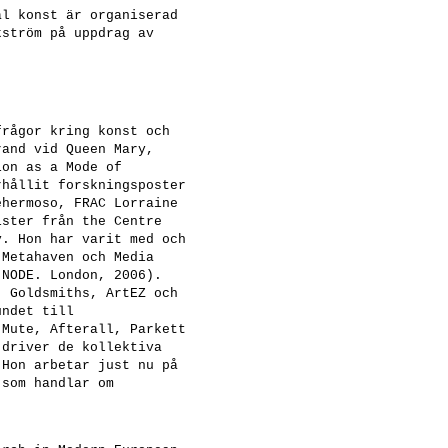
al konst är organiserad
kström
på uppdrag av
frågor kring konst och
rand vid Queen Mary,
ion as a Mode of
rhållit forskningsposter
ehermoso, FRAC Lorraine
ister från the Centre
y. Hon har varit med och
 Metahaven och Media
(NODE. London, 2006).
, Goldsmiths, ArtEZ och
undet till
 Mute, Afterall, Parkett
 driver de kollektiva
 Hon arbetar just nu på
r
som handlar om