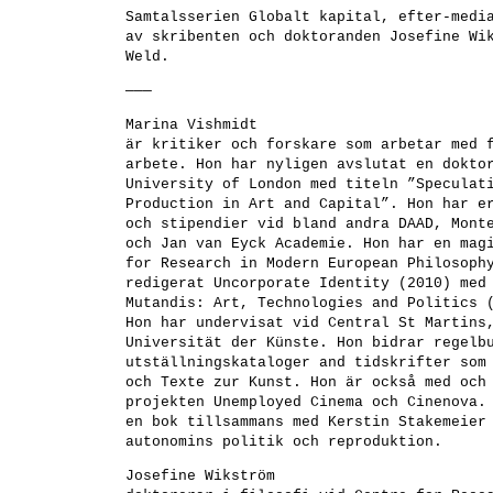
Samtalsserien Globalt kapital, efter-medi
av skribenten och doktoranden
Josefine Wi
Weld.
———
Marina Vishmidt
är kritiker och forskare som arbetar med 
arbete. Hon har nyligen avslutat en dokto
University of London med titeln ”Speculat
Production in Art and Capital”. Hon har e
och stipendier vid bland andra DAAD, Mont
och Jan van Eyck Academie. Hon har en mag
for Research in Modern European Philosoph
redigerat Uncorporate Identity (2010) med
Mutandis: Art, Technologies and Politics 
Hon har undervisat vid Central St Martins
Universität der Künste. Hon bidrar regelb
utställningskataloger and tidskrifter som
och Texte zur Kunst. Hon är också med och
projekten Unemployed Cinema och Cinenova.
en bok tillsammans med
Kerstin Stakemeie
autonomins politik och reproduktion.
Josefine Wikström