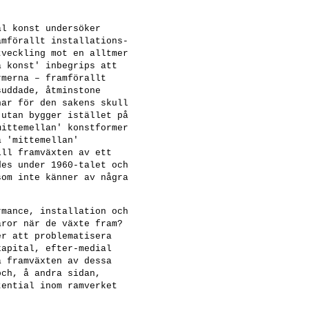
al konst
undersöker
amförallt installations-
tveckling mot en alltmer
a konst' inbegrips att
rmerna – framförallt
suddade, åtminstone
har för den sakens skull
 utan bygger istället på
mittemellan' konstformer
a 'mittemellan'
ill framväxten av ett
des under 1960-talet och
som inte känner av några
rmance, installation och
aror när de växte fram?
er att problematisera
kapital, efter-medial
a framväxten av dessa
och, å andra sidan,
tential inom ramverket