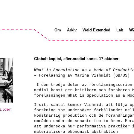
Om
Arkiv
Weld Extended
Lab
W
Globalt kapital, efter-medial konst. 17 oktober:
What is Speculation as a Mode of Producti
– Föreläsning av Marina Vishmidt (GB/US)
I den tredje delen av föreläsningsserien 
medial konst ger kritikern och forskaren 
föreläsningen What is Speculation as a Mo
I sitt samtal kommer Vishmidt att följa u
ilder
forskning som undersöker förhållandet mel
konstnärlig produktion och de förändringa
områden under de senaste femtio åren. Mer
att undersöka hur performativa praktiker 
materialisera ekonomisk abstraktion.