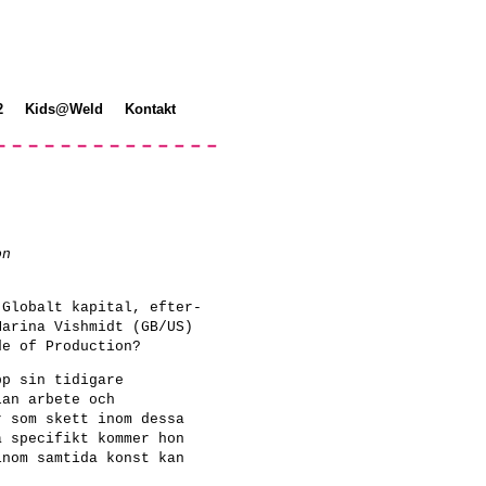
2
Kids@Weld
Kontakt
on
Globalt kapital, efter-
Marina Vishmidt (GB/US)
de of Production?
pp sin tidigare
lan arbete och
r som skett inom dessa
a specifikt kommer hon
inom samtida konst kan