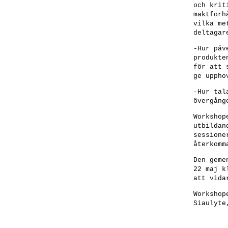
och krit
maktförh
vilka me
deltagar
-Hur påv
produkte
för att 
ge uppho
-Hur tal
övergång
Workshop
utbildan
sessione
återkomm
Den geme
22 maj k
att vida
Workshop
Siaulyte