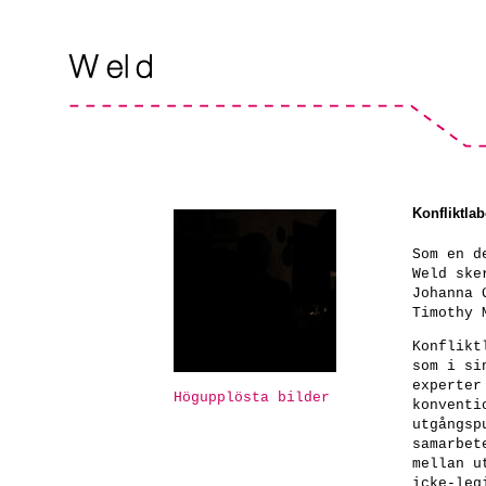
Konfliktla
Som en d
Weld ske
Johanna 
Timothy 
Konflikt
som i si
experter
Högupplösta bilder
konventi
utgångsp
samarbet
mellan u
icke-leg