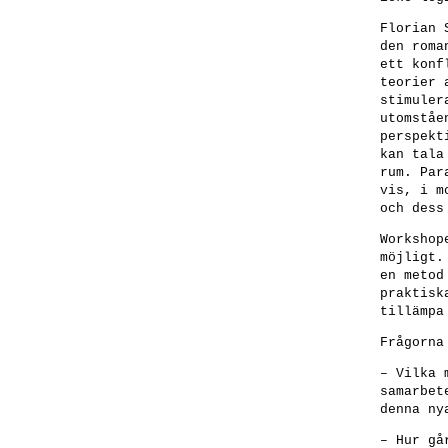
Florian 
den roma
ett konf
teorier 
stimuler
utomståe
perspekt
kan tala
rum. Par
vis, i m
och dess
Workshop
möjligt.
en metod
praktisk
tillämpa
Frågorna
– Vilka 
samarbet
denna ny
– Hur gå