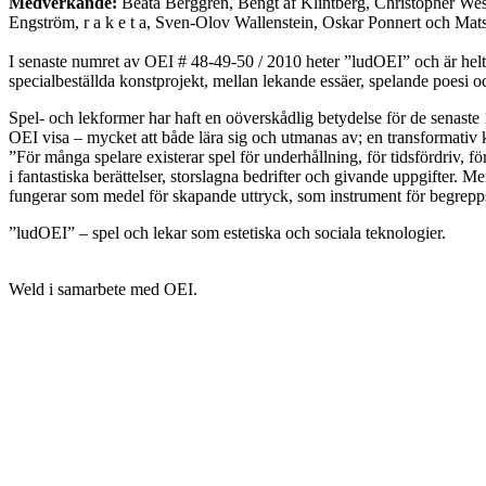
Medverkande:
Beata Berggren, Bengt af Klintberg, Christopher We
Engström, r a k e t a, Sven-Olov Wallenstein, Oskar Ponnert och Ma
I senaste numret av OEI # 48-49-50 / 2010 heter ”ludOEI” och är helt ä
specialbeställda konstprojekt, mellan lekande essäer, spelande poesi o
Spel- och lekformer har haft en oöverskådlig betydelse för de senaste 1
OEI visa – mycket att både lära sig och utmanas av; en transformativ k
”För många spelare existerar spel för underhållning, för tidsfördriv, för
i fantastiska berättelser, storslagna bedrifter och givande uppgifter. 
fungerar som medel för skapande uttryck, som instrument för begrepps
”ludOEI” – spel och lekar som estetiska och sociala teknologier.
Weld i samarbete med OEI.