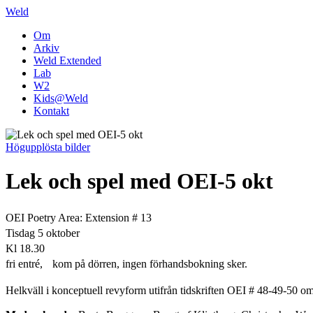
Weld
Om
Arkiv
Weld Extended
Lab
W2
Kids@Weld
Kontakt
Högupplösta bilder
Lek och spel med OEI-5 okt
OEI Poetry Area: Extension # 13
Tisdag 5 oktober
Kl 18.30
fri entré, kom på dörren, ingen förhandsbokning sker.
Helkväll i konceptuell revyform utifrån tidskriften OEI # 48-49-50 