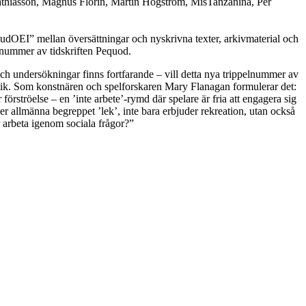
athiasson, Magnus Florin, Martin Högström, MisTanzanina, Per
”ludOEI” mellan översättningar och nyskrivna texter, arkivmaterial och
t nummer av tidskriften Pequod.
 och undersökningar finns fortfarande – vill detta nya trippelnummer av
raktik. Som konstnären och spelforskaren Mary Flanagan formulerar det:
 förströelse – en ’inte arbete’-rymd där spelare är fria att engagera sig
er allmänna begreppet ’lek’, inte bara erbjuder rekreation, utan också
r arbeta igenom sociala frågor?”