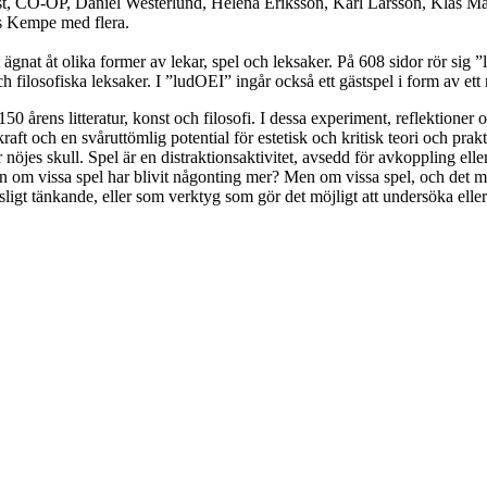
st, CO-OP, Daniel Westerlund, Helena Eriksson, Karl Larsson, Klas M
ts Kempe med flera.
gnat åt olika former av lekar, spel och leksaker. På 608 sidor rör sig 
ch filosofiska leksaker. I ”ludOEI” ingår också ett gästspel i form av et
50 årens litteratur, konst och filosofi. I dessa experiment, reflektioner
raft och en svåruttömlig potential för estetisk och kritisk teori och p
 nöjes skull. Spel är en distraktionsaktivitet, avsedd för avkoppling eller
Men om vissa spel har blivit någonting mer? Men om vissa spel, och det m
ligt tänkande, eller som verktyg som gör det möjligt att undersöka elle