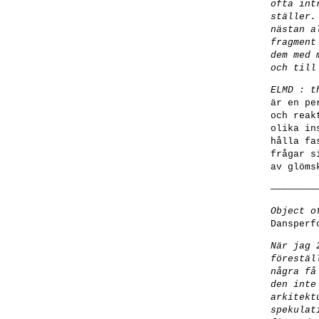
ofta int
ställer.
nästan a
fragment
dem med 
och till
ELMD : t
är en pe
och reak
olika in
hålla fa
frågar s
av glöms
————————
Object o
Dansperf
När jag 
förestäl
några få
den inte
arkitekt
spekulat