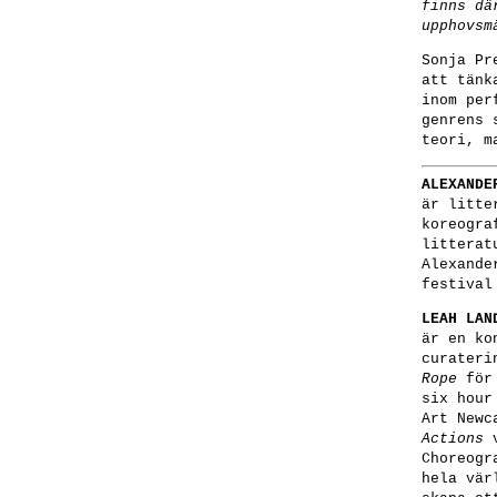
finns dä
upphovsm
Sonja Pr
att tänk
inom per
genrens 
teori, m
ALEXANDE
är litte
koreogra
litterat
Alexande
festival
LEAH LA
är en ko
curateri
Rope
för 
six hour
Art Newc
Actions
v
Choreogr
hela vär