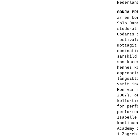
Nederlän
SONJA PR
är en ko
Solo Dan
studerat
Codarts 
festival
mottagit
nominati
särskild
som kore
hennes k
appropri
långsikt
varit in
Hon var 
2007), o
kollekti
för perf
performe
Isabelle
kontinue
Academy 
i Zagreb