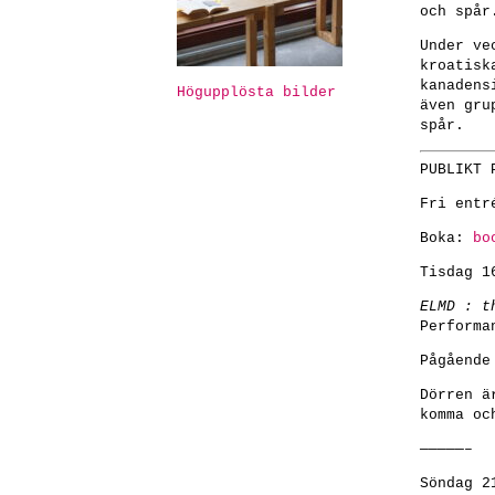
och spår
Under ve
kroatisk
kanadens
Högupplösta bilder
även gru
spår.
PUBLIKT 
Fri entr
Boka:
bo
Tisdag 1
ELMD : t
Performa
Pågående
Dörren ä
komma oc
—————–
Söndag 2