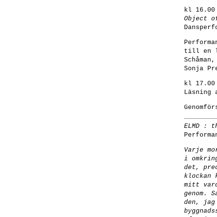
kl 16.00
Object o
Dansperf
Performa
till en 
Schåman,
Sonja Pr
kl 17.00
Läsning 
Genomför
ELMD : t
Performa
Varje mo
i omkrin
det, pre
klockan 
mitt var
genom. S
den, jag
byggnads