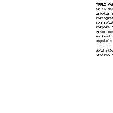
TUULI VA
är en da
arbetar 
koreogra
som rela
korporal
Practice
en kandi
Högskola
Weld stö
Stockhol