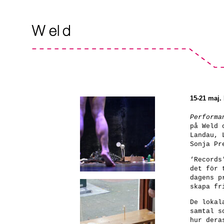
15-21 maj.
Performa
på Weld 
Landau, 
Sonja Pr
‘Records
det för 
dagens p
skapa fr
De lokal
samtal s
hur dera