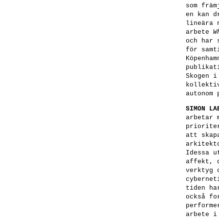
som främ
en kan d
lineära 
arbete
W
och har 
för samt
Köpenham
publikat
Skogen i
kollekti
autonom 
SIMON LA
arbetar 
priorite
att skap
arkitekt
Idessa u
affekt, 
verktyg 
cybernet
tiden ha
också fo
performe
arbete i