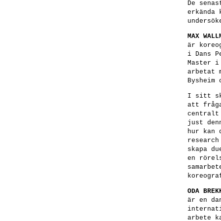
De senas
erkända 
undersök
MAX WALL
är koreo
i Dans P
Master i
arbetat 
Bysheim 
I sitt s
att fråg
centralt
just den
hur kan 
researc
skapa du
en rörel
samarbet
koreogra
ODA BREK
är en da
internat
arbete k