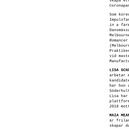
skapa et
Coronapa
Som kore
ImpulsTa
in a far
Dansmäss
Melbourn
Romancer
(Melbour
Praktike
vid mast
Manufact
LISA SCH
arbetar 
kandidat
har hon 
Söderhul
Lisa har
plattfor
2018 mot
MAIA MEA
är frila
skapar d