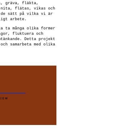
a, gräva, fläkta,
 nita, flätas, vikas och
 de sätt på vilka vi är
ligt arbete.
ka ta många olika former
ågor, fluktuera och
mtänkande. Detta projekt
 och samarbeta med olika