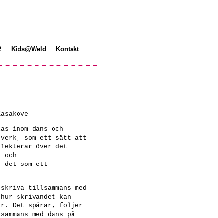
2
Kids@Weld
Kontakt
Kasakove
las inom dans och
 verk, som ett sätt att
flekterar över det
g och
r det som ett
 skriva tillsammans med
 hur skrivandet kan
ör. Det spårar, följer
lsammans med dans på