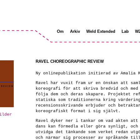
Om
Arkiv
Weld Extended
Lab
W
RAVEL CHOREOGRAPHIC REVIEW
Ny onlinepublikation initierad av Amalia 
Ravel har vuxit fram ur en önskan att sam
koreografi för att skriva bredvid och med
följa dem och deras skapare. Projektet re
statiska som traditionerna kring värderin
recensionsskrivande erbjuder och betrakta
koreografiskt format i sig självt.
ilder
Ravel dyker ner i tankar om vad akten att
dans kan förmedla eller göra synligt, och
utvidga det tänkande som verket redan utg
och närmar sig processer av språkande til