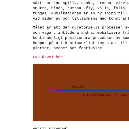
sätt som kan spilla, skaka, pressa, virvl
snurra, binda, ruttna, fly, välla, fälla,
tuggas. Publikationen är en hyllning till
vid sidan av och tillsammans med konstnär
Målet är att den curatoriella processen s
och vägar, inkludera andra, mobilisera fr
kontinuerligt positionera processer av sa
hoppas på att kontinuerligt knyta an till
platser, scener och festivaler.
Läs Ravel här