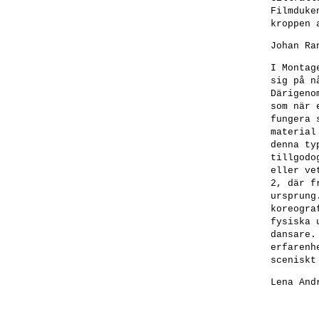
Filmduke
kroppen 
Johan Ra
I
Montag
sig på n
Därigeno
som när 
fungera 
material
denna ty
tillgodo
eller ve
2, där f
ursprung
koreogra
fysiska 
dansare.
erfarenh
sceniskt
Lena And