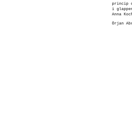
princip 
i glappe
Anna Koc
Örjan Ab