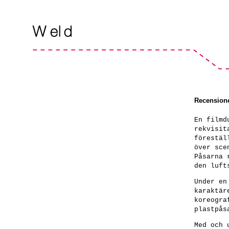
Recension
En filmd
rekvisit
förestäl
över sce
Påsarna 
den luft
Under en
karaktär
koreogra
plastpås
Med och 