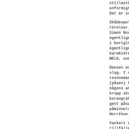
stillast
enformig
Det är s
Skådespe
rörelser
Simon No
egentlig
i bortgl
egentlig
karaktär
WELD, so
Dansen ä
slag. I 
resonema
(påsen) 
någons a
kropp sk
koreogra
gett pås
påminnel
Norrthon
Vackert 
tillfäll