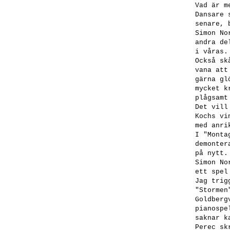
Vad är m
Dansare 
senare, 
Simon No
andra de
i våras.
Också sk
vana att
gärna gl
mycket k
plågsamt
Det vill
Kochs vi
med anri
I "Monta
demonter
på nytt.
Simon No
ett spel
Jag trig
"Stormen
Goldberg
pianospe
saknar k
Perec sk