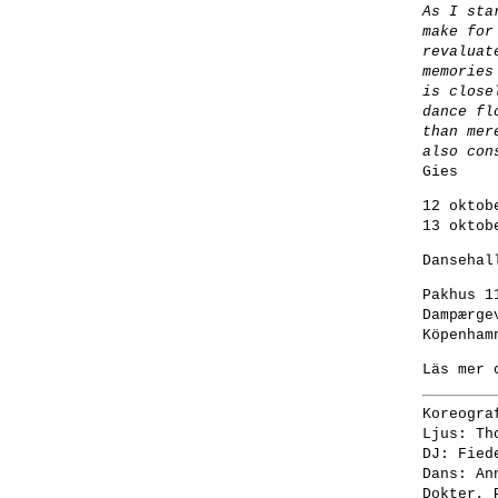
As I sta
make for
revaluat
memories
is close
dance fl
than mer
also con
Gies
12 oktob
13 oktob
Dansehal
Pakhus 1
Dampærge
Köpenham
Läs mer 
Koreogra
Ljus: Th
DJ: Fied
Dans: An
Dokter, 