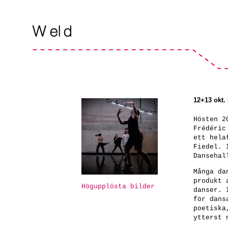
12+13 okt.
Hösten 2
Frédéric
ett hela
Fiedel. 
Dansehal
Många da
produkt 
Högupplösta bilder
danser.
för dans
poetiska
ytterst 