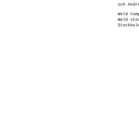
och Andr
Weld Com
Weld stö
Stockhol