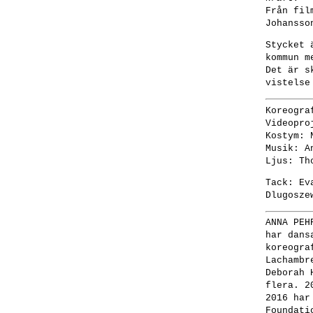
Från fil
Johansso
Stycket 
kommun m
Det är s
vistelse
Koreogra
Videopro
Kostym: 
Musik: A
Ljus: Th
Tack: Ev
Dlugosze
ANNA PEH
har dans
koreogra
Lachambr
Deborah 
flera. 2
2016 har
Foundati