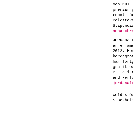
och MDT.
premiär 
repetitö
Balettak
Stipendi
annapehr
JORDANA 
är en am
2012. He
koreogra
har fort
grafik o
B.F.A i 
and Perf
jordanal
Weld stö
Stockhol