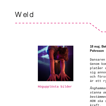
18 maj. Be
Pehrsson
Dansaren
Genom ko
platåer 
sig anno
och förs
är ett r
Högupplösta bilder
Ånghamma
stanna o
bestämme
HON ska 
kraft.