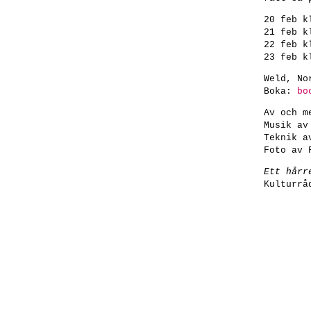
20 feb k
21 feb k
22 feb k
23 feb k
Weld
,
No
Boka:
bo
Av och 
Musik a
Teknik 
Foto av
Ett hårr
Kulturrå