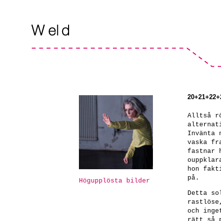
20+21+22+23
Alltså r
alternat
Invänta 
vaska fr
fastnar 
ouppklar
hon fakt
på.
Högupplösta bilder
Detta so
rastlöse
och inge
rätt så 