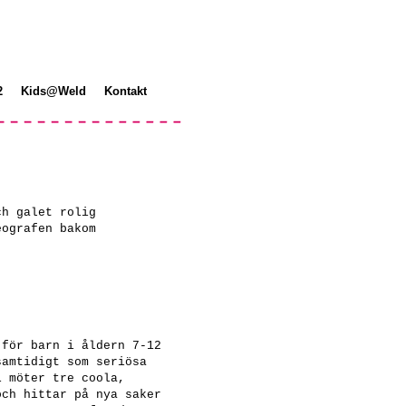
2
Kids@Weld
Kontakt
ch galet rolig
eografen bakom
för barn i åldern 7-12
samtidigt som seriösa
i möter tre coola,
och hittar på nya saker