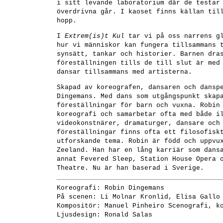
i sitt levande laboratorium där de testar
överdrivna går. I kaoset finns källan til
hopp.
I
Extrem(is)t Kul
tar vi på oss narrens gl
hur vi människor kan fungera tillsammans 
synsätt, tankar och historier. Barnen dra
föreställningen tills de till slut är med
dansar tillsammans med artisterna.
Skapad av koreografen, dansaren och dansp
Dingemans. Med dans som utgångspunkt skap
föreställningar för barn och vuxna. Robin
koreografi och samarbetar ofta med både i
videokonstnärer, dramaturger, dansare och
föreställningar finns ofta ett filosofisk
utforskande tema. Robin är född och uppvu
Zeeland. Han har en lång karriär som dans
annat Fevered Sleep, Station House Opera 
Theatre. Nu är han baserad i Sverige.
Koreografi: Robin Dingemans
På scenen: Li Molnar Kronlid, Elisa Gallo
Kompositör: Manuel Pinheiro Scenografi, k
Ljusdesign: Ronald Salas