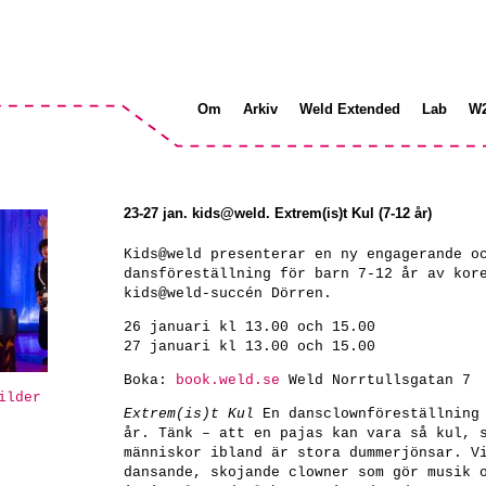
Om
Arkiv
Weld Extended
Lab
W
23-27 jan. kids@weld. Extrem(is)t Kul (7-12 år)
Kids@weld presenterar en ny engagerande o
dansföreställning för barn 7-12 år av kor
kids@weld-succén Dörren.
26 januari kl 13.00 och 15.00
27 januari kl 13.00 och 15.00
Boka:
book.weld.se
Weld Norrtullsgatan 7
ilder
Extrem(is)t Kul
En dansclownföreställning 
år. Tänk – att en pajas kan vara så kul, 
människor ibland är stora dummerjönsar. V
dansande, skojande clowner som gör musik 