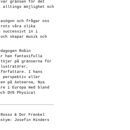
 var gränsen för det
l alltings möjlighet och
asögon och frågar oss
trots våra olika
s successivt in i
 och skapar musik och
edagogen Robin
ar han fantasifulla
 töjer på gränserna för
llustratörer,
 författare. I hans
t perspektiv eller
xen på Aotearoa, Nya
are i Europa med bland
och DV8 Physical
 Rosso & Dor Frenkel
ostym: Josefin Hinders