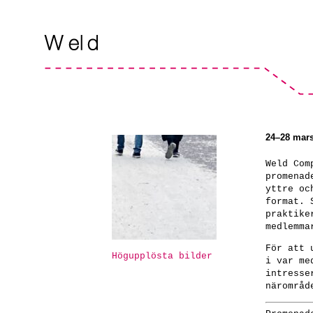
24–28 mar
Weld Com
promenad
yttre oc
format. 
praktike
medlemma
För att 
Högupplösta bilder
i var me
intresse
närområd