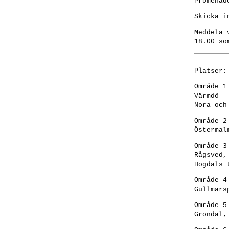
Promenad
Skicka i
Meddela 
18.00 so
Platser:
Område 1
Värmdö –
Nora och
Område 2
Östermal
Område 3
Rågsved,
Högdals 
Område 4
Gullmars
Område 5
Gröndal,