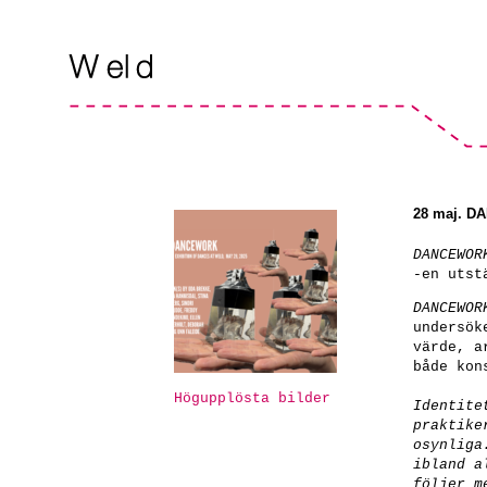
28 maj. DA
DANCEWOR
-en utst
DANCEWOR
undersök
värde, a
både kon
Högupplösta bilder
Identite
praktike
osynliga
ibland a
följer m