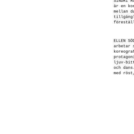
SINDRI R
är en ko
mellan d
tillgäng
förestäl
ELLEN SÖ
arbetar 
koreogra
protagon
ljuv-bit
och dans
med röst