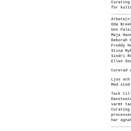
Curating
för kult
Arbete(n
Oda Brek
Unn Fale
Maja Han
Deborah 
Freddy H
Stina Ny
Sindri R
Ellen Sö
Curerad 
Ljus och
Med stöd
Tack til
Dansteat
varmt ta
Curating
processe
har ägna