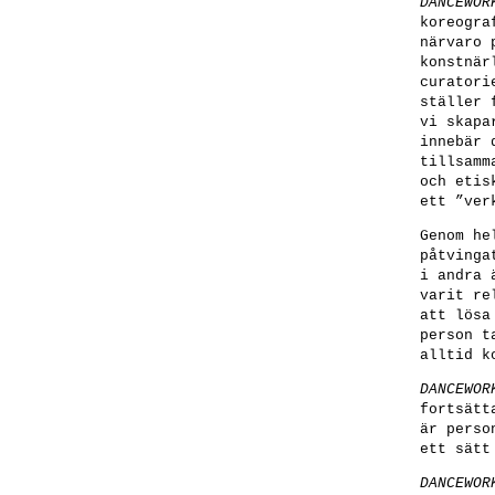
DANCEWOR
koreogra
närvaro 
konstnär
curatori
ställer 
vi skapa
innebär 
tillsamm
och etis
ett ”ver
Genom he
påtvinga
i andra 
varit re
att lösa
person t
alltid k
DANCEWOR
fortsätt
är perso
ett sätt
DANCEWOR