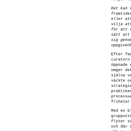
Det kan 
framtide
eller at
vilja at
för att 
sätt att
sig geno
uppgiven
Efter fe
curatorn
öppnade 
omger de
själva v
väckte o
strategi
praktike
processu
friheter
Med en b
grupputs
flyter s
och där 