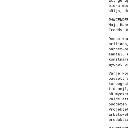
att ge u
bidra me
sälja, d
DANCEWOR
Maja Han
Freddy H
Dessa ko
briljans
närhet—p
samtal. 
konstnär
mycket o
Varje ko
oavsett 
koreogra
tid—mejl
så mycke
valde at
budgeten
Projekte
arbets¬e
produkti