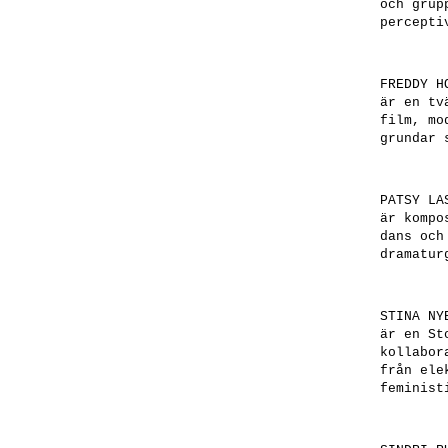
och grup
percepti
FREDDY H
är en tv
film, mo
grundar 
PATSY LA
är kompo
dans och
dramatur
STINA NY
är en St
kollabor
från ele
feminist