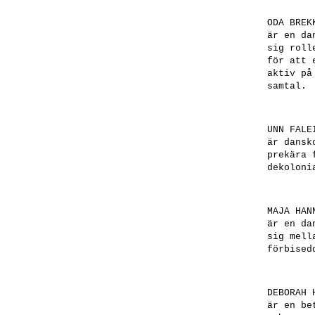
ODA BREK
är en da
sig roll
för att 
aktiv på
samtal.
UNN FALE
är dansk
prekära 
dekoloni
MAJA HAN
är en da
sig mell
förbised
DEBORAH 
är en be