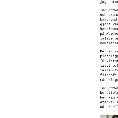
jag-pers
The Answ
och dra
bakgrund
gjort ve
kontinue
på
Hamle
talade o
komplice
Det är s
plötslig
förvirra
livet oc
texten f
filosofi
mänsklig
The Answ
berättel
hen kan 
återkall
oåterkal