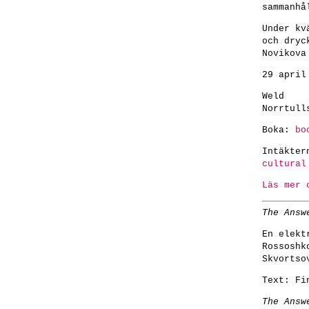
sammanhå
Under kv
och dryc
Novikova
29 april
Weld
Norrtull
Boka:
bo
Intäkter
cultural
Läs mer 
The Answ
En elekt
Rossoshk
Skvortso
Text:
Fi
The Answ