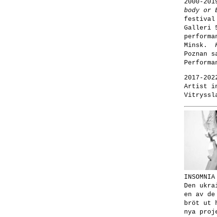
2000-201
body or 
festival
Galleri 
performa
Minsk.
Poznan 
Performa
2017-202
Artist i
Vitryssl
INSOMNIA
Den ukra
en av de
bröt ut 
nya proj