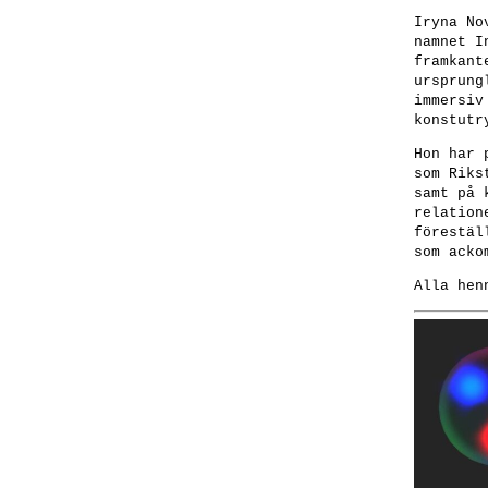
Iryna No
namnet I
framkant
ursprung
immersiv
konstutr
Hon har 
som Riks
samt på 
relation
förestäl
som acko
Alla hen