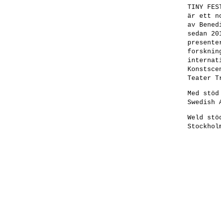
TINY FES
är ett n
av
Bened
sedan 20
presente
forsknin
internat
Konstsce
Teater T
Med stöd
Swedish 
Weld stö
Stockhol