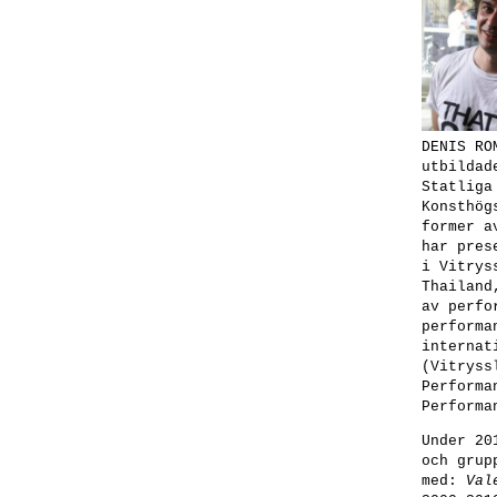
DENIS RO
utbildad
Statliga
Konsthög
former a
har pres
i Vitrys
Thailand
av perfo
performa
internat
(Vitryss
Performa
Performa
Under 20
och grup
med:
Val