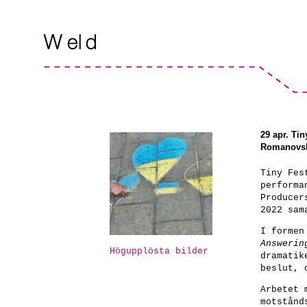
29 apr. Ti
Romanovski
Tiny Fes
performa
Producer
2022 sam
I formen
Answerin
Högupplösta bilder
dramati
beslut, 
Arbetet
motstånd