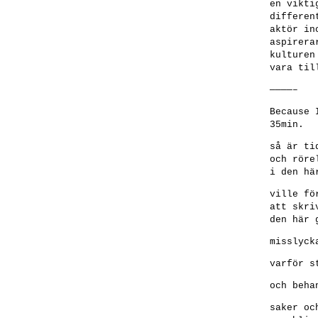
en vikti
differen
aktör in
aspirera
kulturen
vara til
————–
Because 
35min.
så är ti
och röre
i den hä
ville fö
att skri
den här 
misslyck
varför s
och beha
saker oc