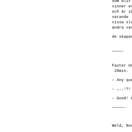
som blir
vinner e
och är s
varande
vissa sl
andra va
de skapa
————–
Faster U
20min.
– Any qu
– …..!?!
– Good! 
—————-
Weld, No