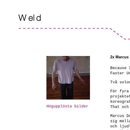
2x Marcus 
Because 
Faster U
Två solo
För fyra
projekte
koreogra
Högupplösta bilder
That och
Marcus D
sig mell
och ljud