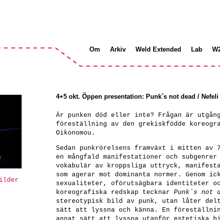
Om
Arkiv
Weld Extended
Lab
W
4+5 okt. Öppen presentation: Punk´s not dead / Nefe
Är punken död eller inte? Frågan är utgån
föreställning av den grekiskfödde koreogr
Oikonomou.
Sedan punkrörelsens framväxt i mitten av 
en mångfald manifestationer och subgenrer
vokabulär av kroppsliga uttryck, manifest
som agerar mot dominanta normer. Genom ic
ilder
sexualiteter, oförutsägbara identiteter o
koreografiska redskap tecknar
Punk´s not 
stereotypisk bild av punk, utan låter del
sätt att lyssna och känna. En föreställni
annat sätt att lyssna utanför estetiska h