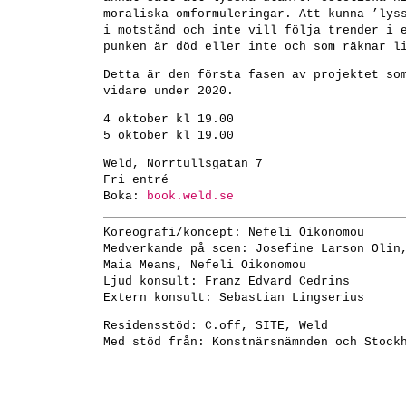
moraliska omformuleringar. Att kunna ’lys
i motstånd och inte vill följa trender i 
punken är död eller inte och som räknar l
Detta är den första fasen av projektet so
vidare under 2020.
4 oktober kl 19.00
5 oktober kl 19.00
Weld, Norrtullsgatan 7
Fri entré
Boka:
book.weld.se
Koreografi/koncept: Nefeli Oikonomou
Medverkande på scen: Josefine Larson Olin
Maia Means, Nefeli Oikonomou
Ljud konsult: Franz Edvard Cedrins
Extern konsult: Sebastian Lingserius
Residensstöd: C.off, SITE, Weld
Med stöd från: Konstnärsnämnden och Stock