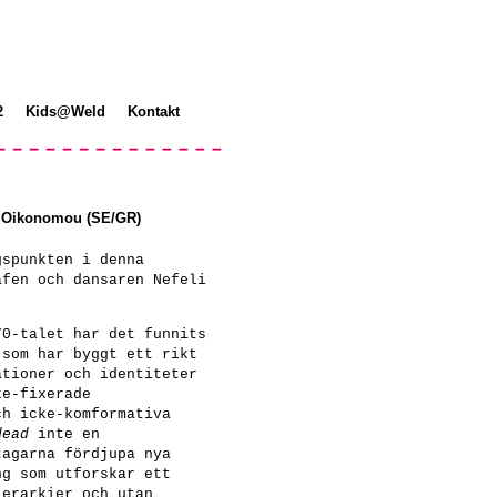
2
Kids@Weld
Kontakt
li Oikonomou (SE/GR)
gspunkten i denna
afen och dansaren Nefeli
70-talet har det funnits
 som har byggt ett rikt
ationer och identiteter
ke-fixerade
ch icke-komformativa
dead
inte en
tagarna fördjupa nya
ng som utforskar ett
ierarkier och utan