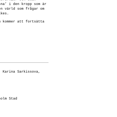
sna’ i den kropp som är
en värld som frågar om
ikes.
m kommer att fortsätta
, Karina Sarkissova,
holm Stad