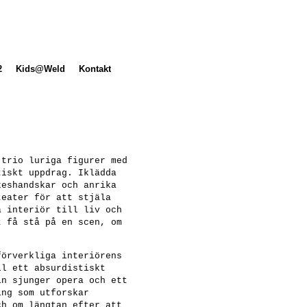
2
Kids@Weld
Kontakt
trio luriga figurer med
tiskt uppdrag. Iklädda
keshandskar och anrika
teater för att stjäla
a interiör till liv och
t få stå på en scen, om
.
förverkliga interiörens
ll ett absurdistiskt
in sjunger opera och ett
ng som utforskar
ch om längtan efter att