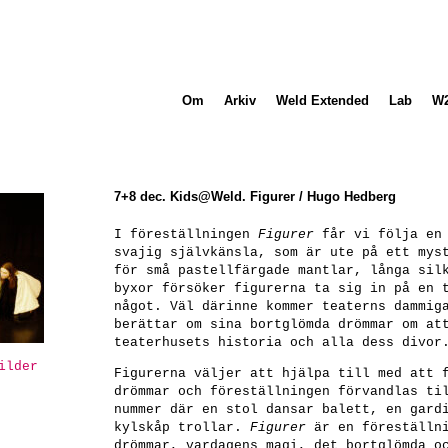
Om
Arkiv
Weld Extended
Lab
W
7+8 dec. Kids@Weld. Figurer / Hugo Hedberg
I föreställningen
Figurer
får vi följa en 
svajig självkänsla, som är ute på ett mys
för små pastellfärgade mantlar, långa sil
byxor försöker figurerna ta sig in på en 
något. Väl därinne kommer teaterns dammig
berättar om sina bortglömda drömmar om at
teaterhusets historia och alla dess divor
ilder
Figurerna väljer att hjälpa till med att 
drömmar och föreställningen förvandlas ti
nummer där en stol dansar balett, en gard
kylskåp trollar.
Figurer
är en föreställni
drömmar, vardagens magi, det bortglömda o