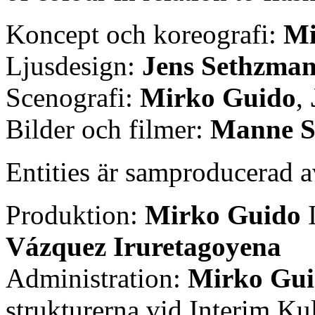
Koncept och koreografi:
Mi
Ljusdesign:
Jens Sethzma
Scenografi:
Mirko Guido
,
Bilder och filmer:
Manne S
Entities är samproducerad 
Produktion:
Mirko Guido
I
Vázquez Iruretagoyena
Administration:
Mirko Gu
strukturerna vid Interim Ku