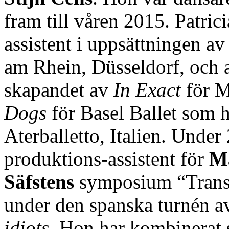
fram till våren 2015. Patric
assistent i uppsättningen a
am Rhein, Düsseldorf, och 
skapandet av
In Exact
för M
Dogs
för Basel Ballet som h
Aterballetto, Italien. Unde
produktions-assistent för
M
Säfstens
symposium “Transla
under den spanska turnén 
idiots
. Hon har kombinerat 