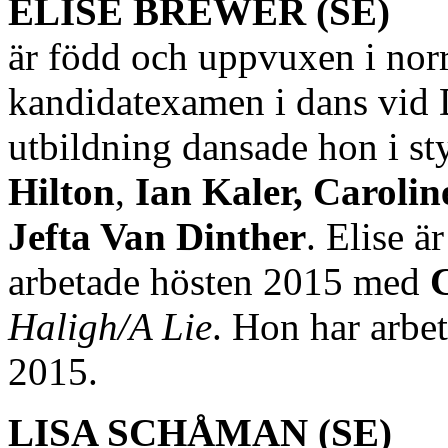
ELISE BREWER (SE)
är född och uppvuxen i norr
kandidatexamen i dans vid
utbildning dansade hon i s
Hilton
,
Ian Kaler,
Carolin
Jefta Van Dinther
. Elise ä
arbetade hösten 2015 med
Haligh/A Lie
. Hon har arbe
2015.
LISA SCHÅMAN (SE)