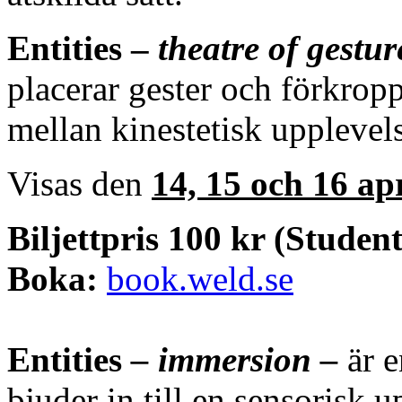
Entities –
theatre of gestu
placerar gester och förkrop
mellan kinestetisk upplevels
Visas den
14, 15 och 16 apr
Biljettpris 100 kr (Student
Boka:
book.weld.se
Entities
– immersion –
är e
bjuder in till en sensorisk 