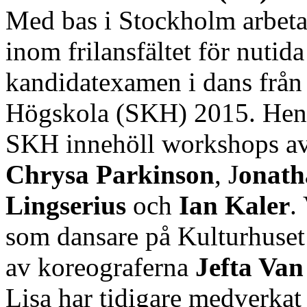
Med bas i Stockholm arbet
inom frilansfältet för nutid
kandidatexamen i dans från
Högskola (SKH) 2015. Henne
SKH innehöll workshops av
Chrysa Parkinson
, J
onath
Lingserius
och
Ian Kaler
.
som dansare på Kulturhuset 
av koreograferna
Jefta Van
Lisa har tidigare medverkat