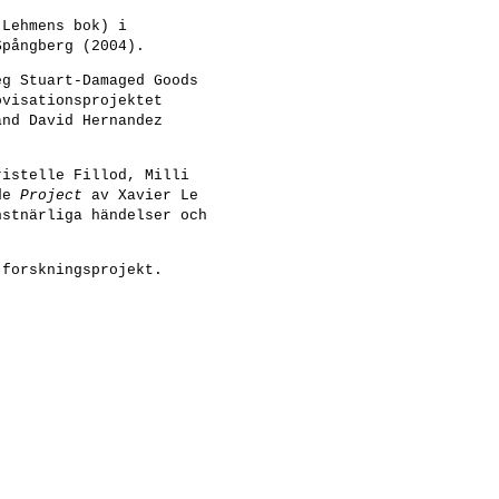
Lehmens bok) i
Spångberg (2004).
eg Stuart-Damaged Goods
ovisationsprojektet
and David Hernandez
ristelle Fillod, Milli
ade
Project
av Xavier Le
nstnärliga händelser och
 forskningsprojekt.