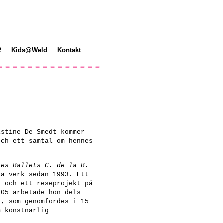
2
Kids@Weld
Kontakt
istine De Smedt kommer
och ett samtal om hennes
Les Ballets C. de la B.
na verk sedan 1993. Ett
; och ett reseprojekt på
05 arbetade hon dels
9, som genomfördes i 15
m konstnärlig