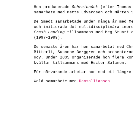
Hon producerade
Schreibsück
(efter Thomas 
samarbete med Mette Edvardsen och Mårten 
De Smedt samarbetade under många år med M
och initierade det multidisciplinära impr
Crash Landing
tillsammans med Meg Stuart 
(1997-1999).
De senaste åren har hon samarbetat med Ch
Bitterli, Susanne Berggren och presenter
Roy. Under 2005 organiserade hon flera ko
kvällar tillsammans med Eszter Salamon.
För närvarande arbetar hon med ett längre
Weld samarbete med
Dansalliansen
.