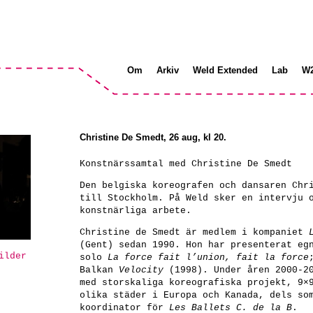
Om
Arkiv
Weld Extended
Lab
W
Christine De Smedt, 26 aug, kl 20.
Konstnärssamtal med Christine De Smedt
Den belgiska koreografen och dansaren Chr
till Stockholm. På Weld sker en intervju 
konstnärliga arbete.
Christine de Smedt är medlem i kompaniet
(Gent) sedan 1990. Hon har presenterat eg
ilder
solo
La force fait l’union, fait la force
Balkan
Velocity
(1998). Under åren 2000-20
med storskaliga koreografiska projekt, 9×
olika städer i Europa och Kanada, dels so
koordinator för
Les Ballets C. de la B
.