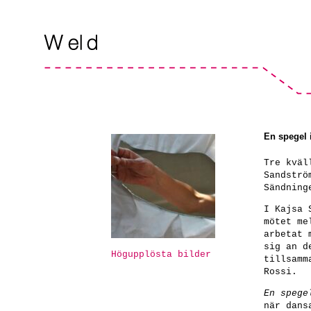
En spegel 
Tre kväl
Sandströ
Sändning
I Kajsa 
mötet me
arbetat 
sig an d
Högupplösta bilder
tillsamm
Rossi.
En spege
när dans