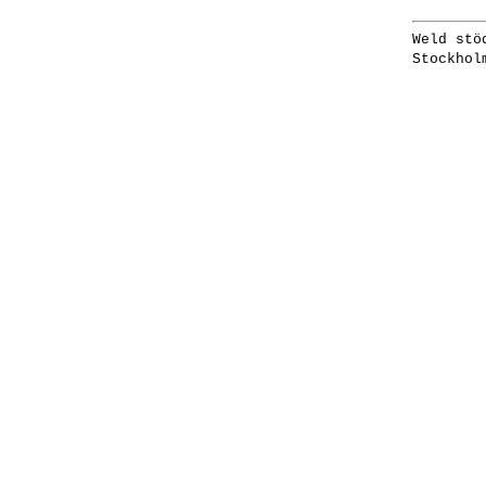
Weld stö
Stockhol