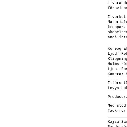
i varand
försvinn
I verket
Material
kroppar.
skapelse
ändå int
Koreogra
Ljud: Re
Klippnin
Holmströ
Ljus: Ro
Kamera: 
I förest
Levys bo
Producer
Med stöd
Tack för
Kajsa Sa
Sandströ