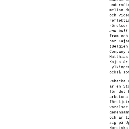
undersök
mellan d
och vide
reflekti
rörelse
and Wolf
fram och
har Kajs
(Belgien
Company 
Matthias
Kajsa är
Fylkinge
också so
Rebecka 
är en St
för det 
arbetena
förskjut
varelser
gemensam
och är t
sig
på Up
Nordiska