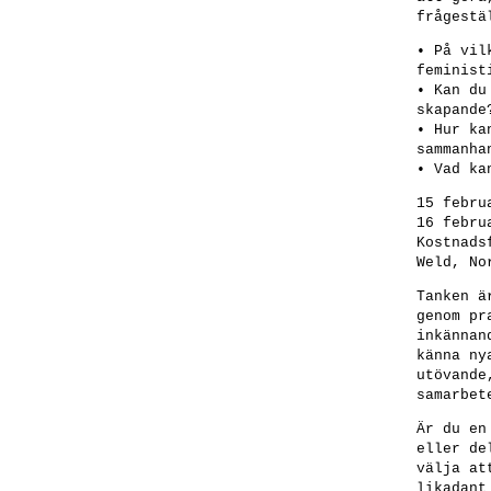
frågestä
• På vil
feminist
• Kan du
skapande
• Hur ka
sammanha
• Vad ka
15 febru
16 febru
Kostnads
Weld, No
Tanken ä
genom pr
inkännan
känna ny
utövande
samarbet
Är du en
eller de
välja at
likadant