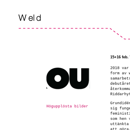
15+16 feb.
2018 var
form av 
samarbet
debutåre
återkomm
Riddarhy
Grundidé
Högupplösta bilder
sig fung
feminist
som hen 
uttänkta
att göra