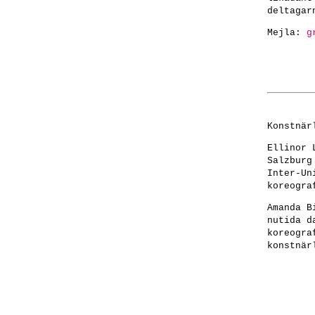
deltagar
Mejla:
g
Konstnär
Ellinor 
Salzburg
Inter-Un
koreogra
Amanda B
nutida d
koreogra
konstnär