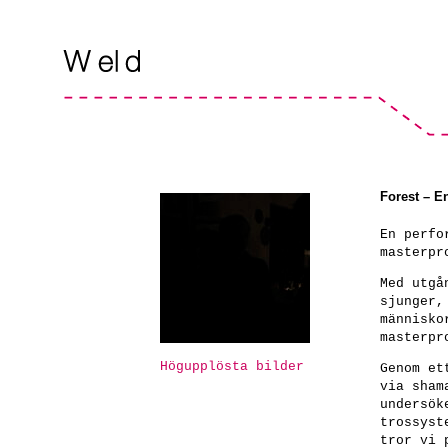
Forest – E
En perfo
masterpr
Med utgå
sjunger,
människo
masterpr
Högupplösta bilder
Genom et
via sham
undersök
trossyst
tror vi 