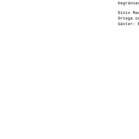
begränsa
Dinis Ma
Ortega o
Gäster: 