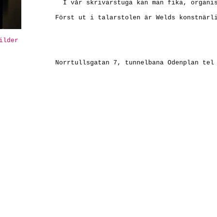
I vår skrivarstuga kan man fika, organis
Först ut i talarstolen är Welds konstnärl
ilder
Norrtullsgatan 7, tunnelbana Odenplan tel