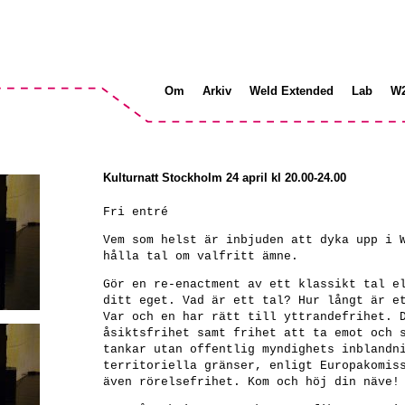
Om
Arkiv
Weld Extended
Lab
W
Kulturnatt Stockholm 24 april kl 20.00-24.00
Fri entré
Vem som helst är inbjuden att dyka upp i 
hålla tal om valfritt ämne.
Gör en re-enactment av ett klassikt tal e
ditt eget. Vad är ett tal? Hur långt är e
Var och en har rätt till yttrandefrihet. 
åsiktsfrihet samt frihet att ta emot och 
tankar utan offentlig myndighets inblandn
territoriella gränser, enligt Europakomis
även rörelsefrihet. Kom och höj din näve!