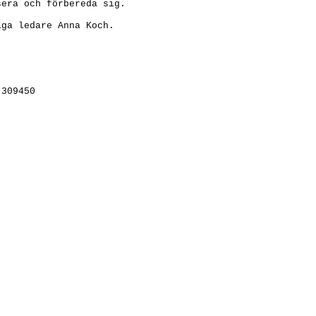
era och förbereda sig.
iga ledare Anna Koch.
 309450