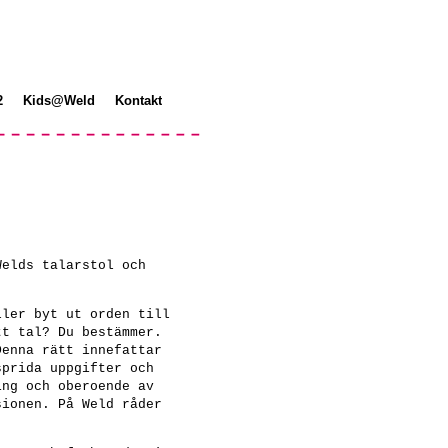
2
Kids@Weld
Kontakt
Welds talarstol och
ller byt ut orden till
tt tal? Du bestämmer.
Denna rätt innefattar
sprida uppgifter och
ing och oberoende av
sionen. På Weld råder