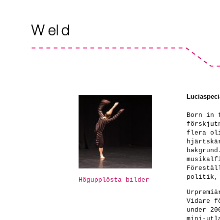
Luciaspeci
Born in 
förskjut
flera ol
hjärtskä
bakgrund
musikalf
Förestäl
politik,
Högupplösta bilder
Urpremiä
Vidare f
under 20
mini-utl