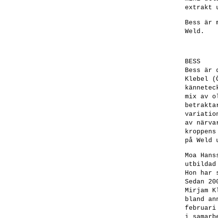
extrakt 
Bess är 
Weld.
BESS
Bess är 
Klebel (
kännetec
mix av o
betrakta
variatio
av närva
kroppens
på Weld 
Moa Han
utbildad
Hon har 
Sedan 20
Mirjam K
bland an
februari
i samarb