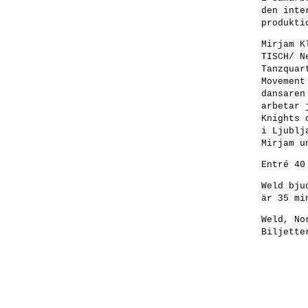
den inte
produkti
Mirjam 
TISCH/ N
Tanzquar
Movement
dansaren
arbetar 
Knights 
i Ljublj
Mirjam u
Entré 40
Weld bju
är 35 mi
Weld, No
Biljette