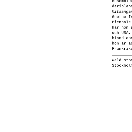
ensemble
däribla
Mitsanga
Goethe-I
Biennale
har hon 
och USA.
bland an
hon är a
Frankrik
Weld stö
Stockhol