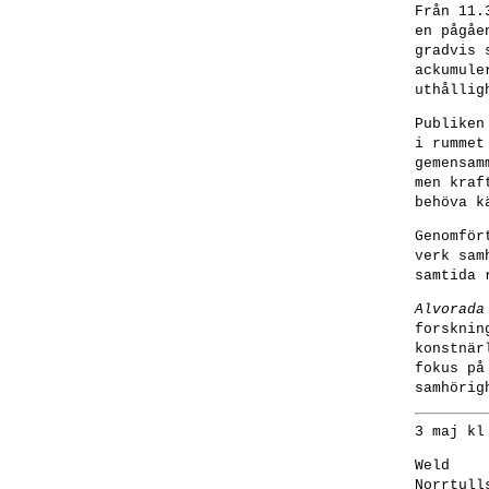
Från 11.
en pågåe
gradvis 
ackumule
uthållig
Publiken
i rummet
gemensam
men kraf
behöva k
Genomför
verk sam
samtida 
Alvorada
forsknin
konstnär
fokus på
samhörig
3 maj kl
Weld
Norrtull