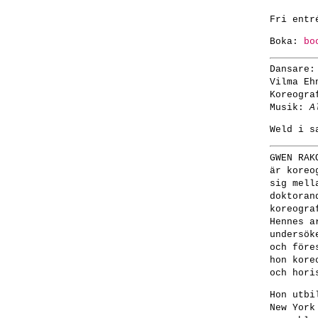
Fri entr
Boka:
bo
Dansare:
Vilma Eh
Koreogra
Musik:
A
Weld i s
GWEN RAK
är koreo
sig mell
doktoran
koreogra
Hennes a
undersök
och före
hon kore
och hori
Hon utbi
New York