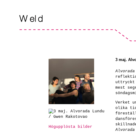
3 maj. Alv
Alvorada
reflekti
uttryckt
mest seg
söndagsm
Verket u
olika ti
förestäl
dansföre
skillnad
Högupplösta bilder
Alvorada