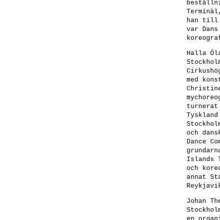
beställn
Terminàl
han till
var Dans
koreogra
Halla Ól
Stockhol
Cirkushö
med kons
Christin
mychoreo
turnerat
Tyskland
Stockhol
och dans
Dance Co
grundarn
Islands 
och kore
annat St
Reykjavi
Johan T
Stockhol
en organ