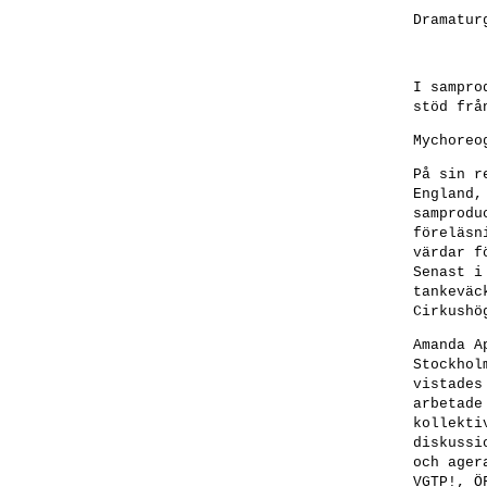
Dramatur
I sampro
stöd frå
Mychoreo
På sin r
England,
samprodu
föreläsn
värdar f
Senast i
tankeväc
Cirkushö
Amanda 
Stockhol
vistades
arbetade
kollekti
diskussi
och ager
VGTP!, Ö