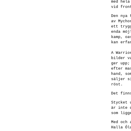
med hela
vid fron
Den nya 
av Mycho
ett tryg
enda möj
kamp, oa
kan erfa
A Warrio
bilder v
ger upp;
efter ma
hand, so
säljer s
röst.
Det finn
Stycket 
är inte 
som ligg
Med och 
Halla Ól