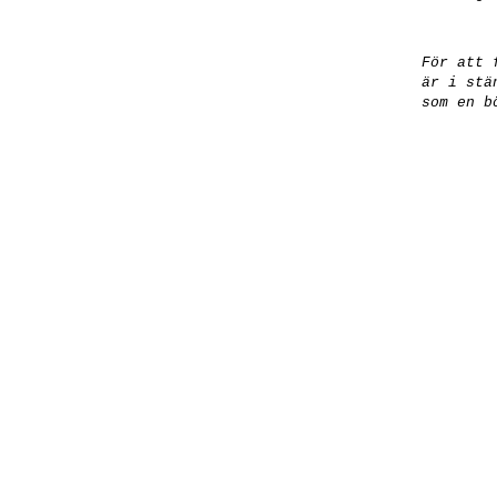
För att 
är i stä
som en b