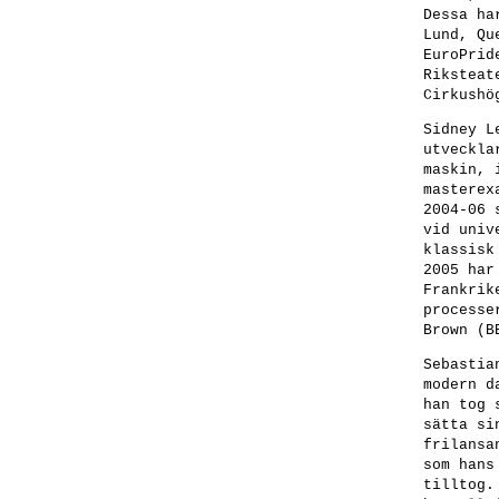
Dessa ha
Lund, Qu
EuroPrid
Riksteat
Cirkushö
Sidney 
utveckla
maskin, 
masterex
2004-06 
vid univ
klassisk
2005 har
Frankrik
processe
Brown (B
Sebastia
modern d
han tog 
sätta si
frilansa
som hans
tilltog.