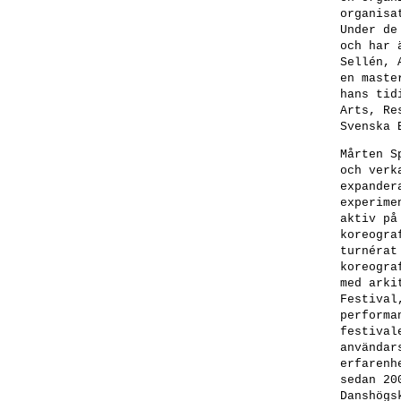
organisa
Under de
och har 
Sellén, 
en maste
hans tid
Arts, Re
Svenska 
Mårten S
och verk
expander
experime
aktiv på
koreogra
turnérat
koreogra
med arki
Festival
performa
festival
användar
erfarenh
sedan 20
Danshögs