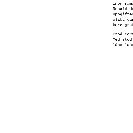
Inom ram
Ronald H
uppgifte
olika va
koreogra
Producer
Med stöd
läns lan