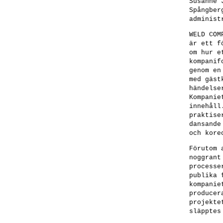
Susanne 
Spångber
administ
WELD COM
är ett f
om hur e
kompanif
genom en
med gäst
händelse
Kompanie
innehåll
praktise
dansande
och kore
Förutom 
noggrant
processe
publika 
kompanie
producer
projekte
släpptes