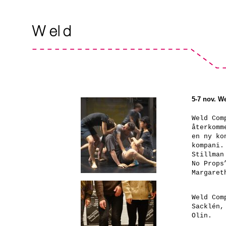
5-7 nov. W
Weld Com
återkomm
en ny ko
kompani.
Stillman
No Props
Margaret
Weld Com
Sacklén,
Olin.