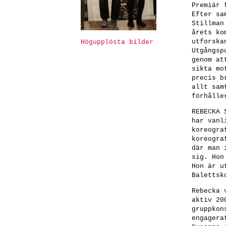
Premiär 
Efter sa
Stillman
årets ko
utforska
Högupplösta bilder
Utgångsp
genom at
sikta mo
precis b
allt sam
förhålle
REBECKA 
har vanl
koreogra
koreogra
där man 
sig. Hon
Hon är u
Balettsk
Rebecka 
aktiv 20
gruppkon
engagera