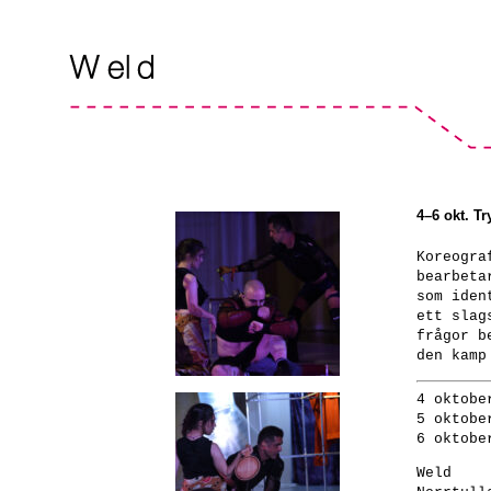
4–6 okt. T
Koreogra
bearbeta
som iden
ett slag
frågor b
den kamp
4 oktobe
5 oktobe
6 oktobe
Weld