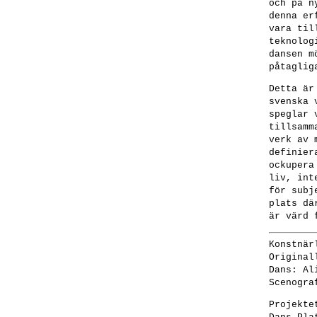
och på n
denna er
vara til
teknolog
dansen m
påtaglig
Detta är
svenska 
speglar 
tillsamm
verk av 
definier
ockupera
liv, int
för subj
plats dä
är värd 
Konstnär
Original
Dans:
Ali
Scenogra
Projekte