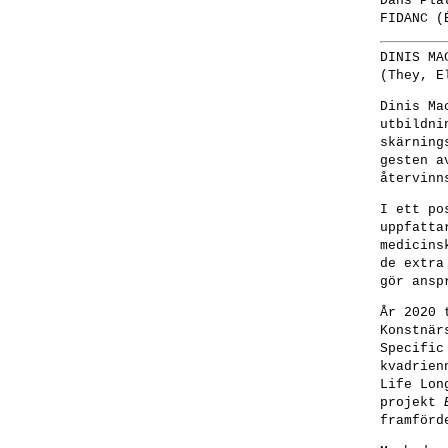
Dans Pla
FIDANC (
DINIS MA
(They, E
Dinis Ma
utbildni
skärning
gesten a
återvinn
I ett po
uppfatta
medicins
de extra
gör ansp
År 2020 
Konstnär
Specific
kvadrien
Life Lon
projekt
framförd