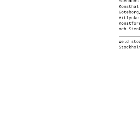
Machados
Konsthal
Göteborg
Vitlycke
Konstför
och Sten
Weld stö
Stockhol