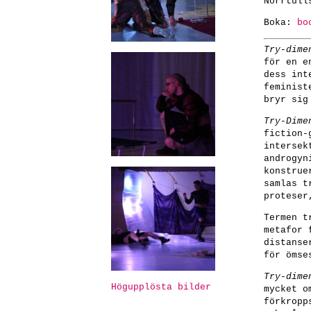
Norrtull
Boka:
bo
Try-dime
för en e
dess int
feminist
bryr sig
Try-Dime
fiction-
intersek
androgyn
konstrue
samlas t
proteser
Termen t
metafor 
distanse
för ömse
Try-dime
Högupplösta bilder
mycket o
förkropp