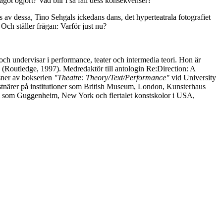
något ogjort? Vad blir i så fall dess konsekvenser?
av dessa, Tino Sehgals ickedans dans, det hyperteatrala fotografiet
ch ställer frågan: Varför just nu?
 och undervisar i performance, teater och intermedia teori. Hon är
e
(Routledge, 1997). Medredaktör till antologin Re:Direction: A
ner av bokserien
"Theatre: Theory/Text/Performance"
vid University
nstnärer på institutioner som British Museum, London, Kunsterhaus
 som Guggenheim, New York och flertalet konstskolor i USA,