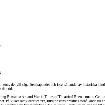
t-
actments, det vill säga återskapandet och iscensättandet av historiska h
 den tid.
orming Remains: Art and War in Times of Theatrical Reenactment. Gen
het. På vilket sätt vidrör teatern, bildkonstens praktik i förhållande ti