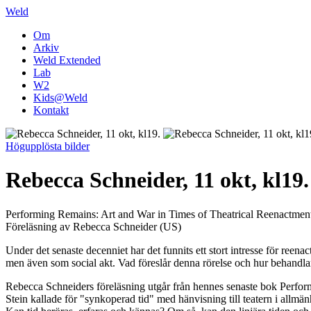
Weld
Om
Arkiv
Weld Extended
Lab
W2
Kids@Weld
Kontakt
Högupplösta bilder
Rebecca Schneider, 11 okt, kl19.
Performing Remains: Art and War in Times of Theatrical Reenactmen
Föreläsning av Rebecca Schneider (US)
Under det senaste decenniet har det funnits ett stort intresse för reen
men även som social akt. Vad föreslår denna rörelse och hur behandlar
Rebecca Schneiders föreläsning utgår från hennes senaste bok Perf
Stein kallade för "synkoperad tid" med hänvisning till teatern i allmän