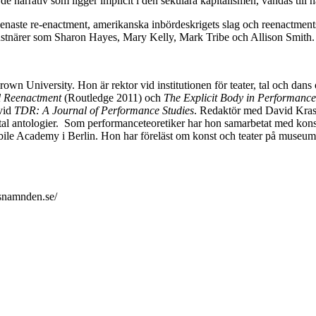
e narrativ som ligger implicit i den sekulära kapitalismen, vändas till 
aste re-enactment, amerikanska inbördeskrigets slag och reenactments 
stnärer som Sharon Hayes, Mary Kelly, Mark Tribe och Allison Smith. O
own University. Hon är rektor vid institutionen för teater, tal och dans
l Reenactment
(Routledge 2011) och
The Explicit Body in Performanc
 vid
TDR: A Journal of Performance Studies
. Redaktör med David Kras
 antal antologier. Som performanceteoretiker har hon samarbetat med ko
le Academy i Berlin. Hon har föreläst om konst och teater på museum
snamnden.se/