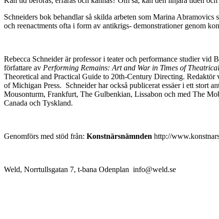
Kan tid beröras, erfaras och kännas? Om så, kan den linjära tiden och d
Schneiders bok behandlar så skilda arbeten som Marina Abramovics sen
och reenactments ofta i form av antikrigs- demonstrationer genom kon
Rebecca Schneider är professor i teater och performance studier vid Br
författare av
Performing Remains: Art and War in Times of Theatrica
Theoretical and Practical Guide to 20th-Century Directing. Redaktör
of Michigan Press. Schneider har också publicerat essäer i ett stort
Mousonturm, Frankfurt, The Gulbenkian, Lissabon och med The Mobi
Canada och Tyskland.
Genomförs med stöd från:
Konstnärsnämnden
http://www.konstnar
Weld, Norrtullsgatan 7, t-bana Odenplan info@weld.se