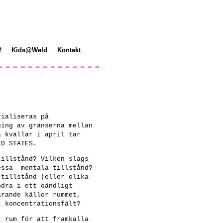
2
Kids@Weld
Kontakt
rialiseras på
ning av gränserna mellan
å kvällar i april tar
ED STATES.
tillstånd? Vilken slags
essa mentala tillstånd?
 tillstånd (eller olika
ndra i ett oändligt
arande källor rummet,
t koncentrationsfält?
t rum för att framkalla