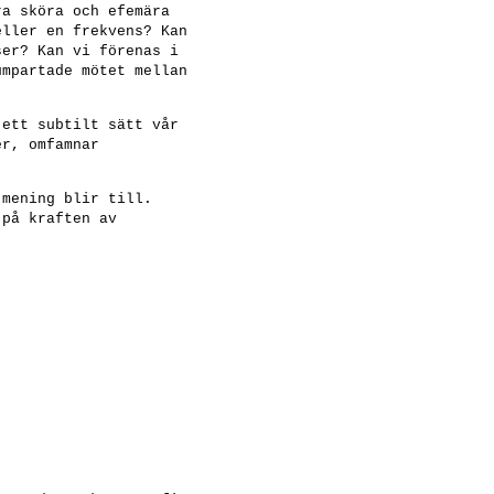
ra sköra och efemära
eller en frekvens? Kan
ser? Kan vi förenas i
umpartade mötet mellan
 ett subtilt sätt vår
er, omfamnar
 mening blir till.
 på kraften av