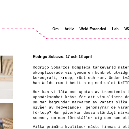
Om
Arkiv
Weld Extended
Lab
W
Rodrigo Sobarzo, 17 och 18 april
Rodrigo Sobarzos komplexa tankevärld mate
okomplicerade vis genom en konkret utvidg
koreografi, kropp, röst och rum. Under tv
han Welds rum i besittning med solot UNIT
Hur kan vi låta oss upptas av transienta 
uppmärksamhet krävs för att visualisera d
Om man begrundar närvaron av varats olika
nivåer av medvetande), genomsyrar de vara
förlopp? Hur påverkar dessa ständigt närv
scenen, om man föreställer sig den som et
Vilka primära kvalitéer måste finnas i et