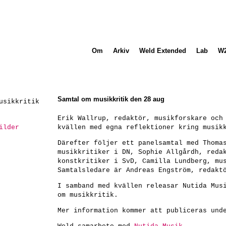
Om
Arkiv
Weld Extended
Lab
W
Samtal om musikkritik den 28 aug
Erik Wallrup, redaktör, musikforskare och
ilder
kvällen med egna reflektioner kring musik
Därefter följer ett panelsamtal med Thoma
musikkritiker i DN, Sophie Allgårdh, reda
konstkritiker i SvD, Camilla Lundberg, mu
Samtalsledare är Andreas Engström, redakt
I samband med kvällen releasar Nutida Mus
om musikkritik.
Mer information kommer att publiceras und