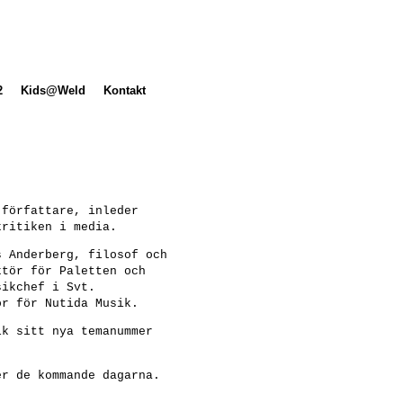
2
Kids@Weld
Kontakt
 författare, inleder
kritiken i media.
s Anderberg, filosof och
ktör för Paletten och
sikchef i Svt.
ör för Nutida Musik.
ik sitt nya temanummer
er de kommande dagarna.