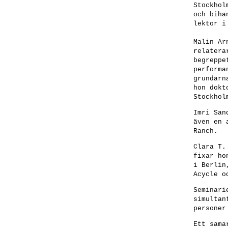
Stockhol
och biha
lektor i
Malin Ar
relatera
begreppe
performa
grundarn
hon dokt
Stockhol
Imri San
även en 
Ranch.
Clara T.
fixar ho
i Berlin
Acycle o
Seminari
simultan
personer
Ett sama