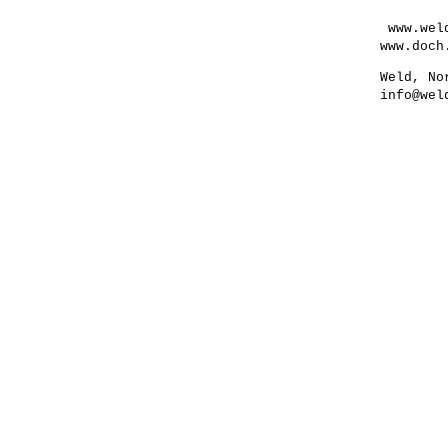
www.wel
www.doch
Weld, No
info@wel