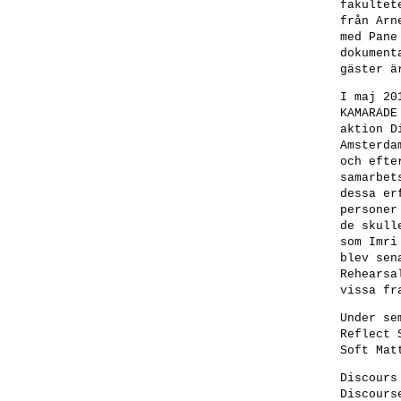
fakultet
från Arn
med Pane
dokument
gäster ä
I maj 20
KAMARADE
aktion D
Amsterda
och efte
samarbet
dessa er
personer
de skull
som Imri
blev sen
Rehearsa
vissa fr
Under se
Reflect 
Soft Mat
Discours
Discours