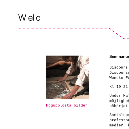
Seminarium
Discours
Discours
Wencke F
Kl 19-21
Under Ma
möjlighe
Högupplösta bilder
påbörjat
Samtalsp
professo
medier, 