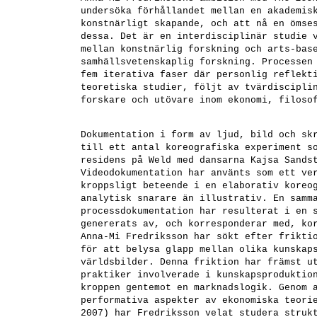
undersöka förhållandet mellan en akademis
konstnärligt skapande, och att nå en ömse
dessa. Det är en interdisciplinär studie 
mellan konstnärlig forskning och arts-bas
samhällsvetenskaplig forskning. Processen
fem iterativa faser där personlig reflekt
teoretiska studier, följt av tvärdiscipli
forskare och utövare inom ekonomi, filoso
Dokumentation i form av ljud, bild och sk
till ett antal koreografiska experiment s
residens på Weld med dansarna Kajsa Sands
Videodokumentation har använts som ett ve
kroppsligt beteende i en elaborativ koreo
analytisk snarare än illustrativ. En samm
processdokumentation har resulterat i en 
genererats av, och korresponderar med, ko
Anna-Mi Fredriksson har sökt efter frikti
för att belysa glapp mellan olika kunskap
världsbilder. Denna friktion har främst u
praktiker involverade i kunskapsproduktio
kroppen gentemot en marknadslogik. Genom 
performativa aspekter av ekonomiska teori
2007) har Fredriksson velat studera struk