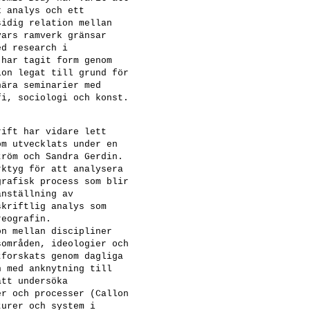
k analys och ett
sidig relation mellan
vars ramverk gränsar
ed research i
 har tagit form genom
ion legat till grund för
nära seminarier med
fi, sociologi och konst.
rift har vidare lett
om utvecklats under en
tröm och Sandra Gerdin.
rktyg för att analysera
grafisk process som blir
anställning av
skriftlig analys som
reografin.
on mellan discipliner
sområden, ideologier och
tforskats genom dagliga
n med anknytning till
att undersöka
er och processer (Callon
turer och system i