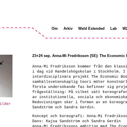
Om
Arkiv
Weld Extended
Lab
W
23+24 sep. Anna-Mi Fredriksson (SE): The Economic B
Anna-Mi Fredriksson kommer från den klass
i dag vid Handelshögskolan i Stockholm. I
interdisciplinära projekt The Economic Bo
samhällsvetenskaplig teori möter konstnär
första undersökande fas befinner sig proj
frågeställning: På vilket sätt koreografe
av institutionella, sociala och ekonomisk
Redovisningen sker i formen av en koreogr
ilder
Sandström och Sandra Gerdin.
Koncept och koreografi:
Anna-Mi Fredrikss
Dans:
Kajsa Sandström och Sandra Gerdin
Anna-Mi Fredrikssons ambition med
The Eco