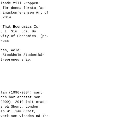
llande till kroppen.
n för denna första fas
kningskonferensen Art of
i 2014.
y That Economics Is
a, L. Siu, Eds. Do
ivity of Economics. (pp.
Press.
ggan, Weld,
i Stockholm Studentkår
ntrepreneurship.
olan (1996-2004) samt
 och har arbetat som
-2009). 2010 initierade
ns på Shunt, London,
nten
William Orbit
,
-verk som visades på The