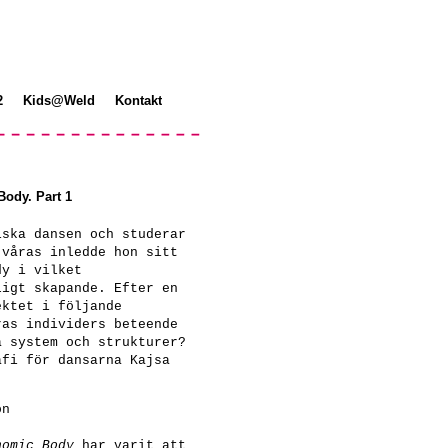
2
Kids@Weld
Kontakt
ody. Part 1
iska dansen och studerar
 våras inledde hon sitt
dy i vilket
ligt skapande. Efter en
ektet i följande
ras individers beteende
a system och strukturer?
afi för dansarna Kajsa
on
nomic Body
har varit att