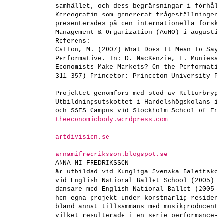
samhället, och dess begränsningar i förhå
Koreografin som genererat frågeställninge
presenterades på den internationella fors
Management & Organization (AoMO) i august
Referens:
Callon, M. (2007) What Does It Mean To Sa
Performative. In: D. MacKenzie, F. Munies
Economists Make Markets? On the Performat
311–357) Princeton: Princeton University 
Projektet genomförs med stöd av Kulturbry
Utbildningsutskottet i Handelshögskolans 
och SSES Campus vid Stockholm School of E
theeconomicbody.wordpress.com
artdivision.se
annamifredriksson.blogspot.se
ANNA-MI FREDRIKSSON
är utbildad vid Kungliga Svenska Balettsk
vid English National Ballet School (2005)
dansare med English National Ballet (2005
hon egna projekt under konstnärlig reside
bland annat tillsammans med musikproduce
vilket resulterade i en serie performance