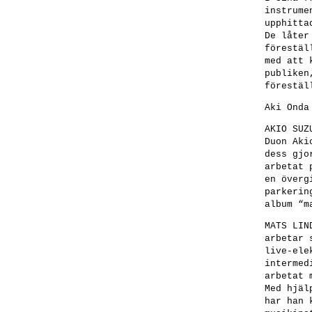
instrume
upphitta
De låter
förestäl
med att 
publiken
förestäl
Aki Onda
AKIO SUZ
Duon Aki
dess gjo
arbetat 
en överg
parkerin
album “m
MATS LIN
arbetar 
live-ele
intermed
arbetat 
Med hjäl
har han 