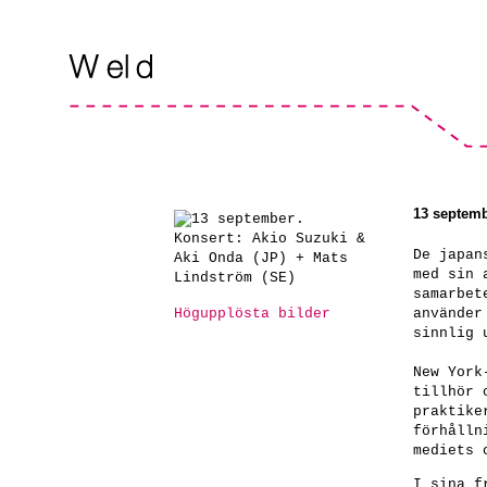
13 septemb
De japan
med sin 
samarbet
Högupplösta bilder
använder
sinnlig 
New York
tillhör 
praktike
förhålln
mediets 
I sina f