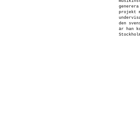
musikins
generera
projekt 
undervis
den sven
är han k
Stockhol