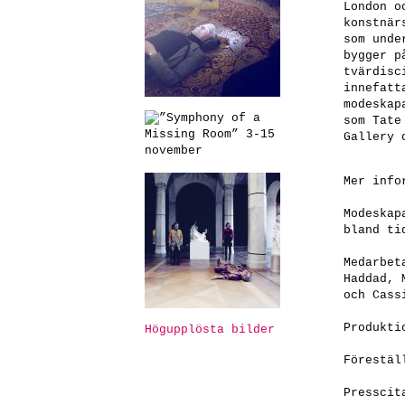
London o
konstnär
som unde
bygger p
tvärdisc
innefatt
modeskap
som Tate
Gallery 
Mer info
Modeska
bland ti
Medarbet
Haddad, 
och Cass
Produkti
Högupplösta bilder
Förestäl
Presscit