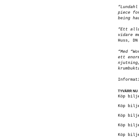
“Lundahl
piece fo
being ha
“Ett all
vidare m
Huss, DN
“Med “Wo
ett enor
njutning
krumbukt
Informat
TYVÄRR NU 
Köp bilj
Köp bilj
Köp bilj
Köp bilj
Köp bilj