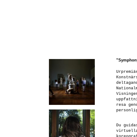
”Symphony
Urpremiä
Konstnär
deltagan
National
Visninge
uppfattn
resa gen
personli
Du guida
virtuell
koreogra