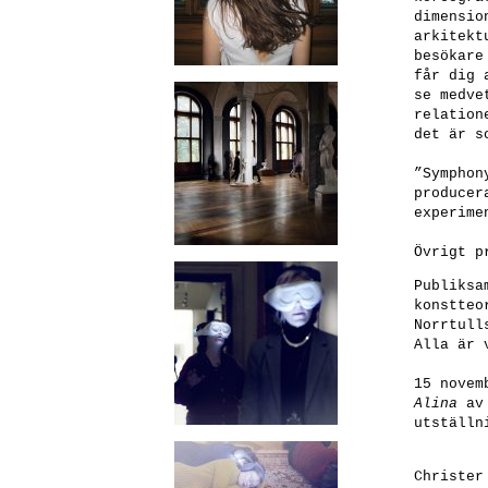
dimensio
arkitekt
besökare
får dig 
se medve
relation
det är s
”Symphon
producer
experime
Övrigt p
Publiksa
konstteo
Norrtull
Alla är 
15 novem
Alina
av 
utställn
Christer