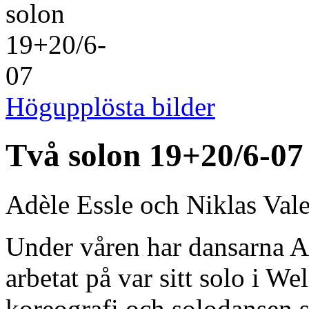
Högupplösta bilder
Två solon 19+20/6-07
Adèle Essle och Niklas Valen
Under våren har dansarna Ad
arbetat på var sitt solo i We
koreografi och solodansen 