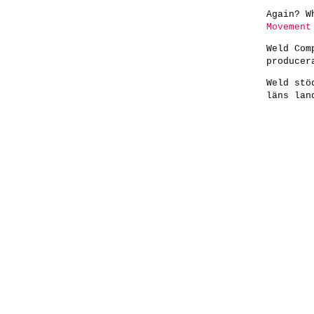
Again? W
Movement
Weld Com
producer
Weld stö
läns lan