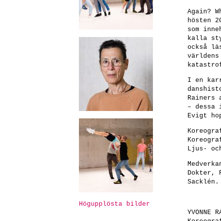
Again? W
hösten 2
som inne
kalla st
också lä
världens
katastro
I en kar
danshist
Rainers 
– dessa 
Evigt ho
Koreogra
Koreogra
Ljus- oc
Medverka
Dokter, 
Sacklén.
Högupplösta bilder
YVONNE R