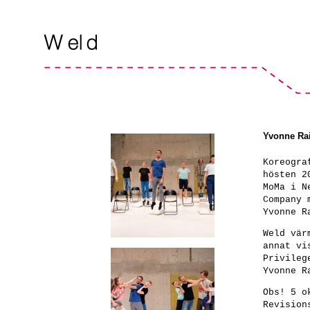
Yvonne Ra
Koreogra
hösten 2
MoMa i N
Company 
Yvonne R
Weld vär
annat vi
Privileg
Yvonne R
Obs!
5 ok
Revision