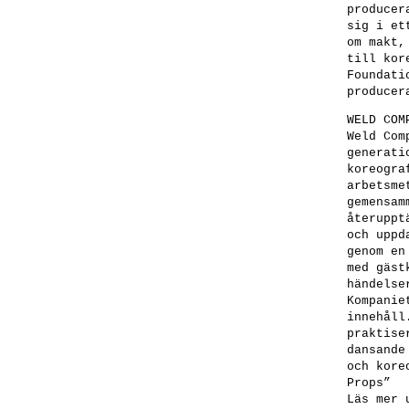
producer
sig i et
om makt,
till kor
Foundati
producer
WELD COM
Weld Com
generati
koreogra
arbetsme
gemensam
återuppt
och uppd
genom en
med gäst
händelse
Kompanie
innehåll
praktise
dansande
och kore
Props”
Läs mer 