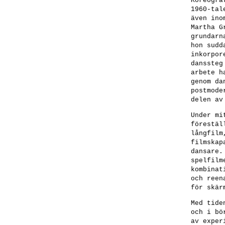
Koreogra
1960-tal
även ino
Martha G
grundarn
hon sudd
inkorpor
danssteg
arbete h
genom da
postmode
delen av
Under mi
förestäl
långfilm
filmskap
dansare.
spelfilm
kombinat
och reen
för skär
Med tide
och i bö
av exper