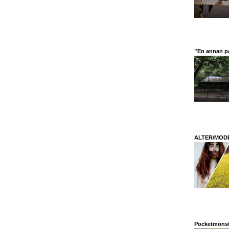
”En annan pa
ALTER/MODE 
Pocketmonste