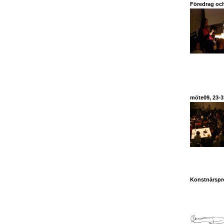
Föredrag och
möte09, 23-3
Konstnärspre